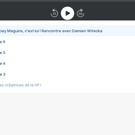
bey Maguire, c'est lui ! Rencontre avec Damien Witecka
e 6
e 5
e 4
e 3
s créatrices de la VF !
e 2
e 1
e Mektoub My Love arrive enfin ! Rencontre avec Shaïn Boumedine et Sal
i : après Toni en famille