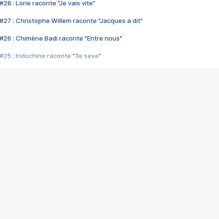
28 : Lorie raconte "Je vais vite"
#27 : Christophe Willem raconte "Jacques a dit"
#26 : Chimène Badi raconte "Entre nous"
#25 : Indochine raconte "3e sexe"
#24 : Zaho raconte "C'est chelou"
#23 : Patrick Bruel raconte "Au café des délices"
#22 : Kyo raconte "Le chemin"
#21 : Nolwenn Leroy raconte "Cassé"
#20 : Patrick Hernandez raconte "Born to be alive"
#19 : Lorie raconte "Près de moi"
#18 : Michael Jones raconte "A nos actes manqués" (avec Jean-Jacque
#17 : Khaled raconte "Aïcha"
#16 : Corneille raconte "Parce qu'on vient de loin"